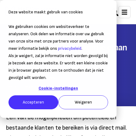
Deze website maakt gebruik van cookies
We gebruiken cookies om websiteverkeer te
Home
Strategie, marketing & sales
Klantrelaties
analyseren. Ook delen we informatie over uw gebruik
van onze site met onze partners voor analyse. Voor
Zakelijke adressen, zo kom je eraan
meer informatie bekijk ons
privacybeleid
.
Als je weigert, zal je informatie niet worden gevolgd bij
Tips om aan zakelijke adressen te komen
je bezoek aan deze website. Er wordt een kleine cookie
in je browser geplaatst om te onthouden dat je niet
12 september 2019
gevolgd wilt worden.
– Leestijd:
2
min.
Laatst bijgewerkt:
12 september 2019
Cookie-instellingen
Accepteren
Weigeren
Een van de mogelijkheden om potentiële en
bestaande klanten te bereiken is via direct mail.