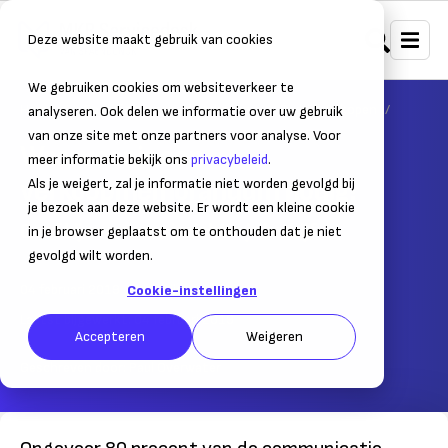
Deze website maakt gebruik van cookies
We gebruiken cookies om websiteverkeer te
Home
Bedrijf stoppen of verkopen
Bedrijf verkopen
analyseren. Ook delen we informatie over uw gebruik
van onze site met onze partners voor analyse. Voor
Waarvoor is een
meer informatie bekijk ons
privacybeleid
.
verkoopmemorandum nodig?
Als je weigert, zal je informatie niet worden gevolgd bij
je bezoek aan deze website. Er wordt een kleine cookie
Geef bij overname inzicht in je bedrijf
in je browser geplaatst om te onthouden dat je niet
gevolgd wilt worden.
04 februari 2019
– Leestijd:
2
min.
Cookie-instellingen
Laatst bijgewerkt:
04 februari 2019
Accepteren
Weigeren
Geschreven door:
Paul Overwater