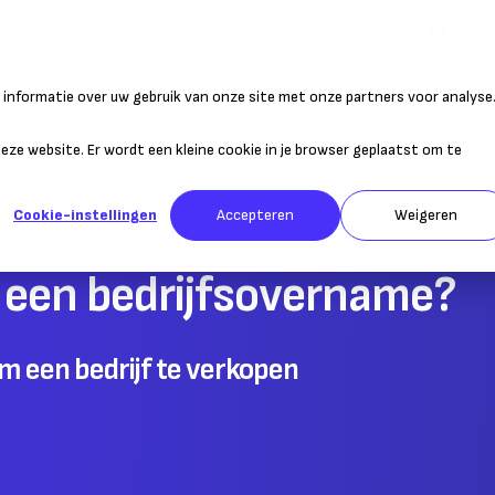
mkb select
partn
informatie over uw gebruik van onze site met onze partners voor analyse
atie
Duurzaam ondernemen
Personeel
Belastingen
Sta
 deze website. Er wordt een kleine cookie in je browser geplaatst om te
Cookie-instellingen
Accepteren
Weigeren
 een bedrijfsovername?
 om een bedrijf te verkopen