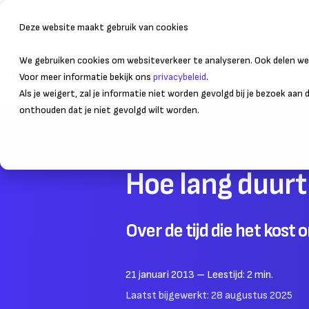
Deze website maakt gebruik van cookies
We gebruiken cookies om websiteverkeer te analyseren. Ook delen we 
Bedrijfsvoering
Administr
Voor meer informatie bekijk ons
privacybeleid
.
Als je weigert, zal je informatie niet worden gevolgd bij je bezoek aan
onthouden dat je niet gevolgd wilt worden.
Home
Groeien
Bedrijf overnemen
Hoe lang duurt
Over de tijd die het kost
21 januari 2013
– Leestijd:
2
min.
Laatst bijgewerkt:
28 augustus 2025