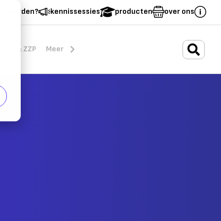
er worden?
kennissessies
producten
over ons
.
rten & ZZP
Meer