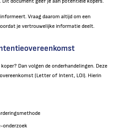
it document geef je aan potentiële kopers.
n informeert. Vraag daarom altijd om een
ordat je vertrouwelijke informatie deelt.
intentieovereenkomst
e koper? Dan volgen de onderhandelingen. Deze
vereenkomst (Letter of Intent, LOI). Hierin
t
arderingsmethode
ce-onderzoek