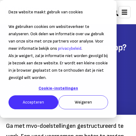
Deze website maakt gebruik van cookies
We gebruiken cookies om websiteverkeer te
Home
Duurzaam ondernemen
Duurzaam beleid opstellen
analyseren. Ook delen we informatie over uw gebruik
van onze site met onze partners voor analyse. Voor
Hoe stel ik mvo-doelstellingen op?
meer informatie bekijk ons
privacybeleid
.
Als je weigert, zal je informatie niet worden gevolgd bij
Een stappenplan om maatschappelijk
je bezoek aan deze website. Er wordt een kleine cookie
verantwoord te ondernemen
in je browser geplaatst om te onthouden dat je niet
gevolgd wilt worden.
24 oktober 2016
– Leestijd:
2
min.
Cookie-instellingen
Laatst bijgewerkt:
24 oktober 2016
Accepteren
Weigeren
Ga met mvo-doelstellingen gestructureerd te