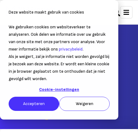
Deze website maakt gebruik van cookies
We gebruiken cookies om websiteverkeer te
Home
Financiering
Subsidies
analyseren. Ook delen we informatie over uw gebruik
van onze site met onze partners voor analyse. Voor
SIB-regeling: subsidie voor
meer informatie bekijk ons
privacybeleid
.
internationaal ondernemen
Als je weigert, zal je informatie niet worden gevolgd bij
je bezoek aan deze website. Er wordt een kleine cookie
Financiële hulp bij opstarten van export
in je browser geplaatst om te onthouden dat je niet
gevolgd wilt worden.
01 december 2017
– Leestijd:
4
min.
Cookie-instellingen
Laatst bijgewerkt:
25 oktober 2022
Accepteren
Weigeren
Geschreven door:
Lian de Snoo