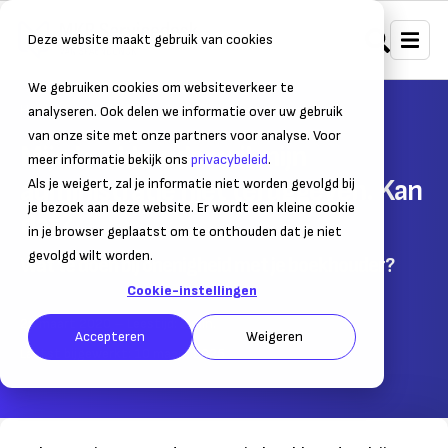
Deze website maakt gebruik van cookies
We gebruiken cookies om websiteverkeer te
Home
Juridisch
Geschillen & procederen
analyseren. Ook delen we informatie over uw gebruik
van onze site met onze partners voor analyse. Voor
Mijn boekhouder wil mijn
meer informatie bekijk ons
privacybeleid
.
administratie niet teruggeven. Kan
Als je weigert, zal je informatie niet worden gevolgd bij
je bezoek aan deze website. Er wordt een kleine cookie
dat?
in je browser geplaatst om te onthouden dat je niet
gevolgd wilt worden.
Wat te doen bij onenigheid met je boekhouder?
Cookie-instellingen
25 maart 2020
– Leestijd:
2
min.
Accepteren
Weigeren
Laatst bijgewerkt:
10 maart 2025