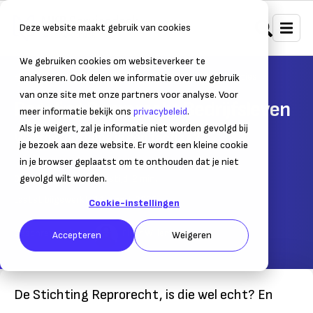
Deze website maakt gebruik van cookies
We gebruiken cookies om websiteverkeer te
Home
Juridisch
Merk- en octrooirecht & licenties
analyseren. Ook delen we informatie over uw gebruik
van onze site met onze partners voor analyse. Voor
Regeling Reprorecht Bedrijfsleven
meer informatie bekijk ons
privacybeleid
.
Als je weigert, zal je informatie niet worden gevolgd bij
Waarom ontvang je een factuur?
je bezoek aan deze website. Er wordt een kleine cookie
in je browser geplaatst om te onthouden dat je niet
04 februari 2020
gevolgd wilt worden.
– Leestijd:
2
min.
Laatst bijgewerkt:
11 maart 2025
Cookie-instellingen
Geschreven door:
Fleur Willemsen
Accepteren
Weigeren
De Stichting Reprorecht, is die wel echt? En