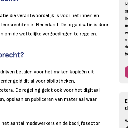
M
o
atie die verantwoordelijk is voor het innen en
h
teursrechten in Nederland. De organisatie is door
e
w
en om de wettelijke vergoedingen te regelen.
m
d
orecht?
b
edrijven betalen voor het maken kopieën uit
erder gold dit al voor bibliotheken,
etera. De regeling geldt ook voor het digitaal
en, opslaan en publiceren van materiaal waar
E
d
W
 het aantal medewerkers en de bedrijfssector
z