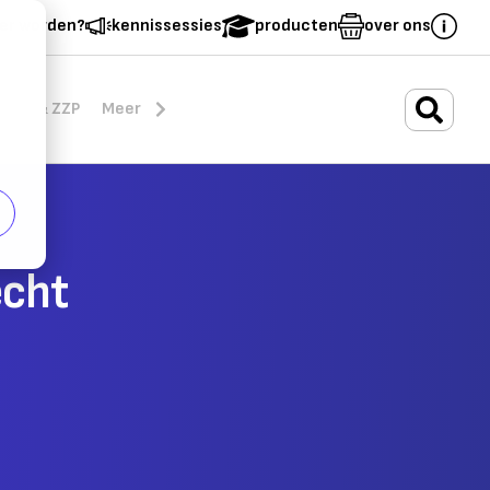
er worden?
kennissessies
producten
over ons
.
rten & ZZP
Meer
echt