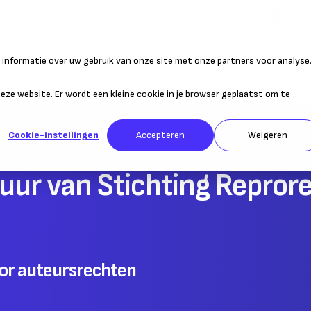
mkb select
partn
informatie over uw gebruik van onze site met onze partners voor analyse
atie
Duurzaam ondernemen
Personeel
Belastingen
Sta
 deze website. Er wordt een kleine cookie in je browser geplaatst om te
Cookie-instellingen
Accepteren
Weigeren
ht & licenties
tuur van Stichting Repror
oor auteursrechten