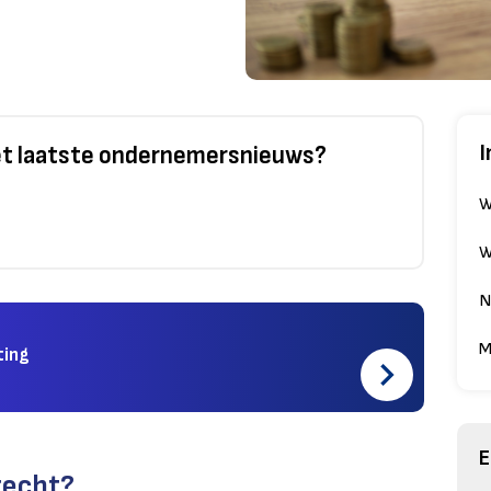
I
het laatste ondernemersnieuws?
W
W
N
M
ting
E
recht?