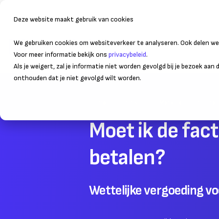
Deze website maakt gebruik van cookies
We gebruiken cookies om websiteverkeer te analyseren. Ook delen we 
Bedrijfsvoering
Administr
Voor meer informatie bekijk ons
privacybeleid
.
Als je weigert, zal je informatie niet worden gevolgd bij je bezoek aan
onthouden dat je niet gevolgd wilt worden.
Home
Juridisch
Merk- en octrooirec
Moet ik de fac
betalen?
Wettelijke vergoeding v