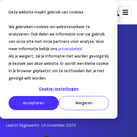
Deze website maakt gebruik van cookies
We gebruiken cookies om websiteverkeer te
Home
Nieuws
Ondernemersnieuws
analyseren. Ook delen we informatie over uw gebruik
van onze site met onze partners voor analyse. Voor
Nederlandse werknemers zijn
meer informatie bekijk ons
privacybeleid
.
tevreden, maar ondersteuning
Als je weigert, zal je informatie niet worden gevolgd bij
je bezoek aan deze website. Er wordt een kleine cookie
mentale gezondheid kan beter
in je browser geplaatst om te onthouden dat je niet
gevolgd wilt worden.
9 op de 10 Nederlanders is tevreden over
werkgever, maar slechts 30% voelt zich
Cookie-instellingen
ondersteund
Accepteren
Weigeren
13 november 2023
– Leestijd:
1
min.
Laatst bijgewerkt:
13 november 2023