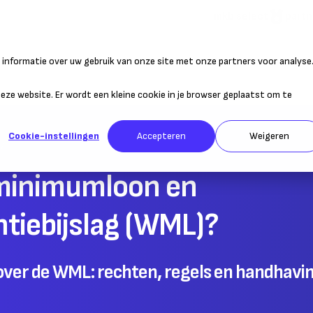
mkb select
partn
informatie over uw gebruik van onze site met onze partners voor analyse
atie
Duurzaam ondernemen
Personeel
Belastingen
Sta
 deze website. Er wordt een kleine cookie in je browser geplaatst om te
Cookie-instellingen
Accepteren
Weigeren
 minimumloon en
iebijslag (WML)?
over de WML: rechten, regels en handhavi