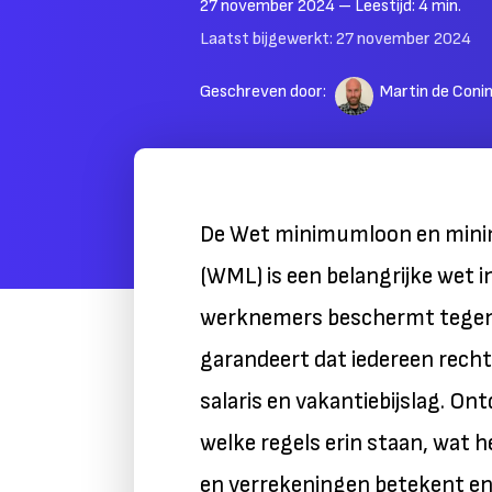
27 november 2024
– Leestijd:
4
min.
Laatst bijgewerkt:
27 november 2024
Geschreven door:
Martin de Coni
De Wet minimumloon en mini
(WML) is een belangrijke wet i
werknemers beschermt tegen
garandeert dat iedereen recht 
salaris en vakantiebijslag. O
welke regels erin staan, wat 
en verrekeningen betekent en