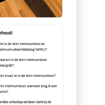
nhoud:
at is de Wet minimumloon en
inimumvakantiebijslag (WML)?
aarom is de Wet minimumloon
elangrijk?
at staat er in de Wet minimumloon?
et minimumloon: wanneer krijg ik een
oete?
erlijke arbeidspraktijken dankzij de