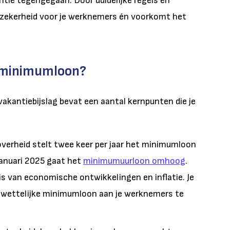
ntie tegengegaan. Door duidelijke regels en
zekerheid voor je werknemers én voorkomt het
t minimumloon?
antiebijslag bevat een aantal kernpunten die je
verheid stelt twee keer per jaar het minimumloon
1 januari 2025 gaat het
minimumuurloon omhoog
.
s van economische ontwikkelingen en inflatie. Je
 wettelijke minimumloon aan je werknemers te