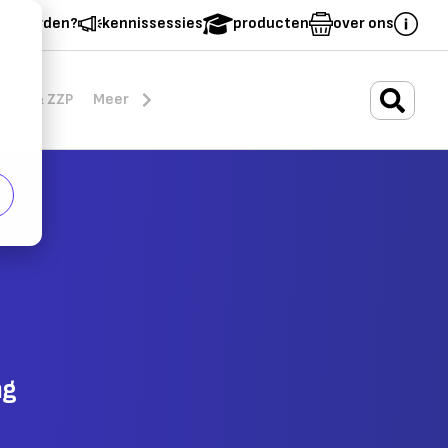
er worden?
kennissessies
producten
over ons
.
rten & ZZP
Meer
ng