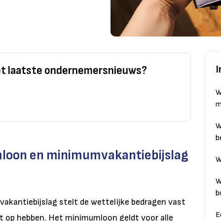
I
het laatste ondernemersnieuws?
W
m
W
b
mloon en minimumvakantiebijslag
W
W
b
antiebijslag stelt de wettelijke bedragen vast
E
t op hebben. Het minimumloon geldt voor alle