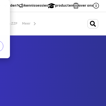
er worden?
kennissessies
producten
over ons
.
rten & ZZP
Meer