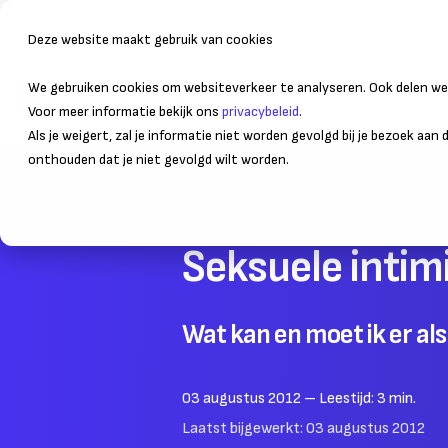
Deze website maakt gebruik van cookies
We gebruiken cookies om websiteverkeer te analyseren. Ook delen we 
Bedrijfsvoering
Administr
Voor meer informatie bekijk ons
privacybeleid
.
Als je weigert, zal je informatie niet worden gevolgd bij je bezoek aan
onthouden dat je niet gevolgd wilt worden.
Home
Personeel
Arbo & veiligheid
Seksuele intim
Wat kan en moet ik er a
03 augustus 2012
– Leestijd:
3
min.
Laatst bijgewerkt:
03 augustus 2012