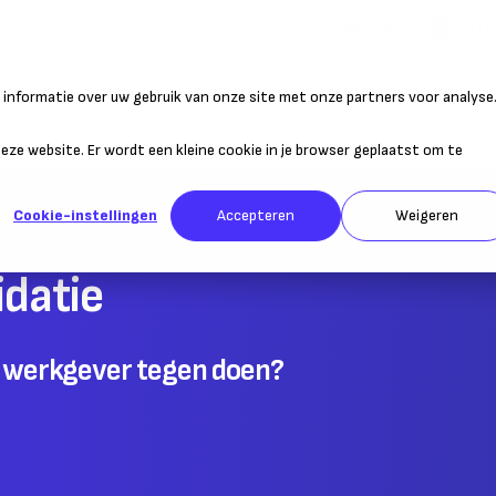
mkb select
partn
informatie over uw gebruik van onze site met onze partners voor analyse
atie
Duurzaam ondernemen
Personeel
Belastingen
Sta
 deze website. Er wordt een kleine cookie in je browser geplaatst om te
Cookie-instellingen
Accepteren
Weigeren
idatie
ls werkgever tegen doen?