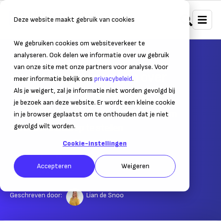
Deze website maakt gebruik van cookies
We gebruiken cookies om websiteverkeer te
Home
Bedrijfsvoering
Hybride werken
analyseren. Ook delen we informatie over uw gebruik
van onze site met onze partners voor analyse. Voor
Hoe maak je afspraken over
meer informatie bekijk ons
privacybeleid
.
aanwezigheid op kantoor?
Als je weigert, zal je informatie niet worden gevolgd bij
je bezoek aan deze website. Er wordt een kleine cookie
Praktische tips en handige hulpvragen om
in je browser geplaatst om te onthouden dat je niet
effectief beleid op te stellen
gevolgd wilt worden.
Cookie-instellingen
12 juli 2024
– Leestijd:
4
min.
Accepteren
Weigeren
Laatst bijgewerkt:
12 juli 2024
Geschreven door:
Lian de Snoo