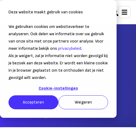
Deze website maakt gebruik van cookies
We gebruiken cookies om websiteverkeer te
Home
Bedrijfsvoering
SaaS & IT
analyseren. Ook delen we informatie over uw gebruik
van onze site met onze partners voor analyse. Voor
5x handige online agenda voor
meer informatie bekijk ons
privacybeleid
.
ondernemers
Als je weigert, zal je informatie niet worden gevolgd bij
je bezoek aan deze website. Er wordt een kleine cookie
Altijd en overal afspraken maken
in je browser geplaatst om te onthouden dat je niet
gevolgd wilt worden.
25 maart 2020
– Leestijd:
4
min.
Cookie-instellingen
Laatst bijgewerkt:
29 april 2026
Accepteren
Weigeren
Geschreven door:
Lian de Snoo