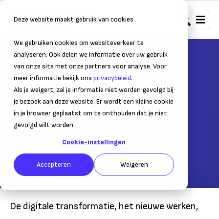
Deze website maakt gebruik van cookies
We gebruiken cookies om websiteverkeer te
Home
Bedrijfsvoering
SaaS & IT
analyseren. Ook delen we informatie over uw gebruik
van onze site met onze partners voor analyse. Voor
Hoe digitaliseer ik mijn bedrijf?
meer informatie bekijk ons
privacybeleid
.
Als je weigert, zal je informatie niet worden gevolgd bij
Stappenplan voor digitalisering
je bezoek aan deze website. Er wordt een kleine cookie
in je browser geplaatst om te onthouden dat je niet
27 juni 2024
gevolgd wilt worden.
– Leestijd:
5
min.
Laatst bijgewerkt:
27 juni 2024
Cookie-instellingen
Geschreven door:
Arthur Lubbers
Accepteren
Weigeren
De digitale transformatie, het nieuwe werken,