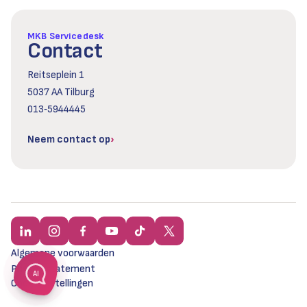
MKB Servicedesk
Contact
Reitseplein 1
5037 AA Tilburg
013‑5944445
Neem contact op
Algemene voorwaarden
Privacy statement
AI
Cookie instellingen