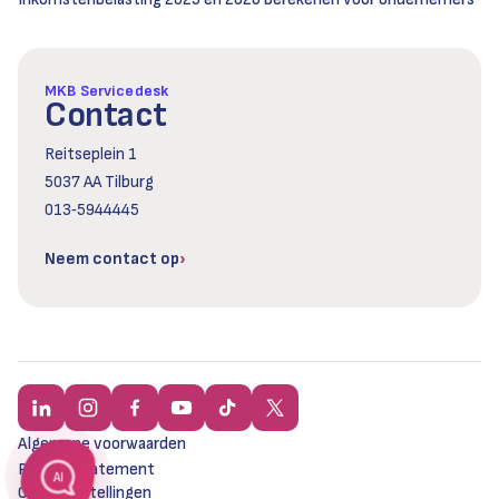
MKB Servicedesk
Contact
Reitseplein 1
5037 AA Tilburg
013‑5944445
Neem contact op
Algemene voorwaarden
Privacy statement
AI
Cookie instellingen