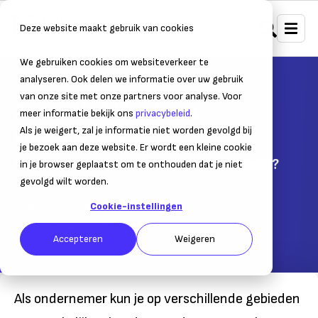
Deze website maakt gebruik van cookies
We gebruiken cookies om websiteverkeer te
Home
Juridisch
Aansprakelijkheid
analyseren. Ook delen we informatie over uw gebruik
van onze site met onze partners voor analyse. Voor
Aansprakelijkheid voor
meer informatie bekijk ons
privacybeleid
.
ondernemers
Als je weigert, zal je informatie niet worden gevolgd bij
je bezoek aan deze website. Er wordt een kleine cookie
Wanneer ben je als ondernemer aansprakelijk?
in je browser geplaatst om te onthouden dat je niet
gevolgd wilt worden.
10 juli 2018
– Leestijd:
2
min.
Cookie-instellingen
Laatst bijgewerkt:
10 juli 2018
Accepteren
Weigeren
Als ondernemer kun je op verschillende gebieden