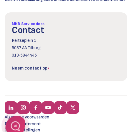
MKB Servicedesk
Contact
Reitseplein 1
5037 AA Tilburg
013‑5944445
Neem contact op
Algemene voorwaarden
Privacy statement
AI
Cookie instellingen