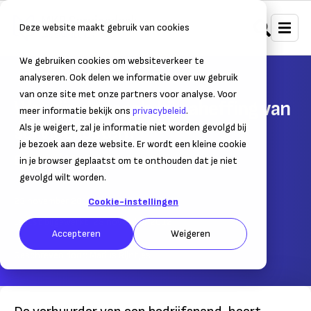
Deze website maakt gebruik van cookies
We gebruiken cookies om websiteverkeer te
Home
Juridisch
Zakelijke contracten
analyseren. Ook delen we informatie over uw gebruik
van onze site met onze partners voor analyse. Voor
Wat zijn de regels bij naheffing van
meer informatie bekijk ons
privacybeleid
.
servicekosten?
Als je weigert, zal je informatie niet worden gevolgd bij
je bezoek aan deze website. Er wordt een kleine cookie
Column | Marius Rijntjes
in je browser geplaatst om te onthouden dat je niet
gevolgd wilt worden.
23 november 2012
– Leestijd:
2
min.
Cookie-instellingen
Laatst bijgewerkt:
23 november 2012
Accepteren
Weigeren
Geschreven door:
Marius Rijntjes