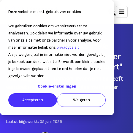
Deze website maakt gebruik van cookies
We gebruiken cookies om websiteverkeer te
Home
Nieuws
Ondernemers in beeld
analyseren. Ook delen we informatie over uw gebruik
van onze site met onze partners voor analyse. Voor
Jeroen Gehlen (Wuunder): "We
meer informatie bekijk ons
privacybeleid
.
streven naar groen op een manier
Als je weigert, zal je informatie niet worden gevolgd bij
je bezoek aan deze website. Er wordt een kleine cookie
die iedereen tijd en geld bespaart"
in je browser geplaatst om te onthouden dat je niet
gevolgd wilt worden.
Voormalig PostNL-manager Jeroen Gehlen heeft
een doel: meer pakketjes bezorgen met minder
Cookie-instellingen
bestelbusjes.
Accepteren
Weigeren
05 juni 2026
– Leestijd:
5
min.
Laatst bijgewerkt:
05 juni 2026