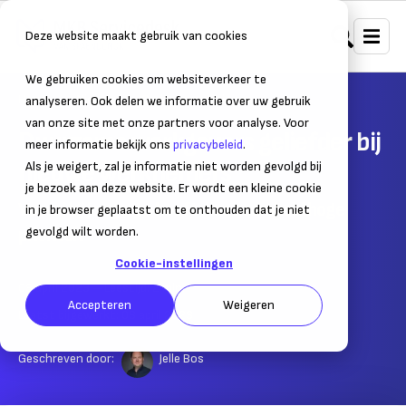
Deze website maakt gebruik van cookies
We gebruiken cookies om websiteverkeer te
Home
Nieuws
Ondernemersnieuws
analyseren. Ook delen we informatie over uw gebruik
van onze site met onze partners voor analyse. Voor
Duurzame werkgevers geliefder bij
meer informatie bekijk ons
privacybeleid
.
nieuwe werknemers
Als je weigert, zal je informatie niet worden gevolgd bij
je bezoek aan deze website. Er wordt een kleine cookie
Vooral bij jongeren heeft duurzaamheid hoge
in je browser geplaatst om te onthouden dat je niet
prioriteit
gevolgd wilt worden.
Cookie-instellingen
03 april 2023
– Leestijd:
2
min.
Accepteren
Weigeren
Laatst bijgewerkt:
03 april 2023
Geschreven door:
Jelle Bos