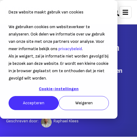
Deze website maakt gebruik van cookies
We gebruiken cookies om websiteverkeer te
Home
Nieuws
Ondernemersnieuws
analyseren. Ook delen we informatie over uw gebruik
van onze site met onze partners voor analyse. Voor
Geld nodig voor mkb in strijd om
meer informatie bekijk ons
privacybeleid
.
innovatie
Als je weigert, zal je informatie niet worden gevolgd bij
je bezoek aan deze website. Er wordt een kleine cookie
Europese potentie zit hem vooral in midden- en
in je browser geplaatst om te onthouden dat je niet
kleinbedrijf
gevolgd wilt worden.
Cookie-instellingen
13 mei 2024
– Leestijd:
3
min.
Accepteren
Weigeren
Laatst bijgewerkt:
13 mei 2024
Geschreven door:
Raphael Klees