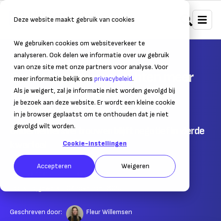
Deze website maakt gebruik van cookies
We gebruiken cookies om websiteverkeer te
Home
Nieuws
Ondernemersnieuws
analyseren. Ook delen we informatie over uw gebruik
van onze site met onze partners voor analyse. Voor
Ondernemers verwachten meer
meer informatie bekijk ons
privacybeleid
.
investeringen in 2026, maar
Als je weigert, zal je informatie niet worden gevolgd bij
je bezoek aan deze website. Er wordt een kleine cookie
winstgevendheid daalt
in je browser geplaatst om te onthouden dat je niet
gevolgd wilt worden.
Ondernemersvertrouwen blijft negatief in vierde
kwartaal
Cookie-instellingen
Accepteren
Weigeren
07 november 2025
– Leestijd:
2
min.
Laatst bijgewerkt:
07 november 2025
Geschreven door:
Fleur Willemsen