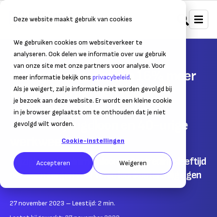
Deze website maakt gebruik van cookies
We gebruiken cookies om websiteverkeer te
Home
Nieuws
Ondernemersnieuws
analyseren. Ook delen we informatie over uw gebruik
van onze site met onze partners voor analyse. Voor
Werkgevers gaan ruim 16% meer
meer informatie bekijk ons
privacybeleid
.
loonkosten betalen voor
Als je weigert, zal je informatie niet worden gevolgd bij
je bezoek aan deze website. Er wordt een kleine cookie
werknemers met
in je browser geplaatst om te onthouden dat je niet
minimumjeugdloon en 40-urige
gevolgd wilt worden.
werkweek
Cookie-instellingen
Wijzigingen in minimumloon en toetredingsleeftijd
Accepteren
Weigeren
pensioen zorgen voor forse loonkostenstijgingen
27 november 2023
– Leestijd:
2
min.