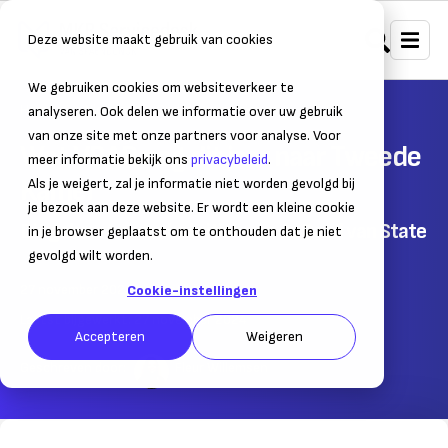
Deze website maakt gebruik van cookies
We gebruiken cookies om websiteverkeer te
Home
Nieuws
Ondernemersnieuws
analyseren. Ook delen we informatie over uw gebruik
van onze site met onze partners voor analyse. Voor
Wet VBAR nog dit jaar naar Tweede
meer informatie bekijk ons
privacybeleid
.
Kamer
Als je weigert, zal je informatie niet worden gevolgd bij
je bezoek aan deze website. Er wordt een kleine cookie
Dit gebeurt ondanks kritiek van de Raad van State
in je browser geplaatst om te onthouden dat je niet
gevolgd wilt worden.
27 november 2024
– Leestijd:
2
min.
Cookie-instellingen
Laatst bijgewerkt:
27 november 2024
Accepteren
Weigeren
Geschreven door:
Fleur Willemsen