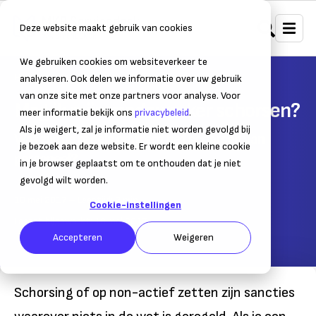
Deze website maakt gebruik van cookies
We gebruiken cookies om websiteverkeer te
Home
Personeel
Arbeidscontracten
analyseren. Ook delen we informatie over uw gebruik
van onze site met onze partners voor analyse. Voor
Mag ik mijn medewerker schorsen?
meer informatie bekijk ons
privacybeleid
.
Als je weigert, zal je informatie niet worden gevolgd bij
Wat zijn de regels omtrent het schorsen van
je bezoek aan deze website. Er wordt een kleine cookie
personeel?
in je browser geplaatst om te onthouden dat je niet
gevolgd wilt worden.
10 mei 2017
– Leestijd:
2
min.
Cookie-instellingen
Laatst bijgewerkt:
10 mei 2017
Accepteren
Weigeren
Schorsing of op non-actief zetten zijn sancties