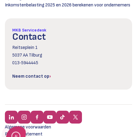
Inkomstenbelasting 2025 en 2026 berekenen voor ondernemers
MKB Servicedesk
Contact
Reitseplein 1
5037 AA Tilburg
013‑5944445
Neem contact op
Algemene voorwaarden
Privacy statement
AI