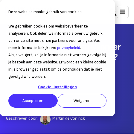
Deze website maakt gebruik van cookies
We gebruiken cookies om websiteverkeer te
Home
Personeel
Verlof
analyseren. Ook delen we informatie over uw gebruik
van onze site met onze partners voor analyse. Voor
Zorgverlof: wat is het en wanneer
meer informatie bekijk ons
privacybeleid
.
heeft je werknemer er recht op?
Als je weigert, zal je informatie niet worden gevolgd bij
je bezoek aan deze website. Er wordt een kleine cookie
Alles over de regels en voorwaarden rondom
in je browser geplaatst om te onthouden dat je niet
zorgverlof
gevolgd wilt worden.
Cookie-instellingen
02 mei 2023
– Leestijd:
4
min.
Accepteren
Weigeren
Laatst bijgewerkt:
05 september 2025
Geschreven door:
Martin de Coninck