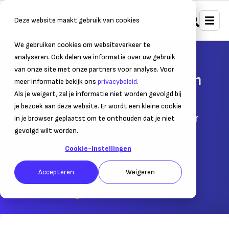
Deze website maakt gebruik van cookies
We gebruiken cookies om websiteverkeer te
Home
Administratie
Boekhouding
analyseren. Ook delen we informatie over uw gebruik
van onze site met onze partners voor analyse. Voor
UBL-facturen: minder fouten en
meer informatie bekijk ons
privacybeleid
.
sneller betaald
Als je weigert, zal je informatie niet worden gevolgd bij
je bezoek aan deze website. Er wordt een kleine cookie
Dit is wat je moet weten over de UBL-factuur
in je browser geplaatst om te onthouden dat je niet
gevolgd wilt worden.
05 november 2019
– Leestijd:
3
min.
Cookie-instellingen
Laatst bijgewerkt:
28 maart 2023
Accepteren
Weigeren
Geschreven door:
Lian de Snoo