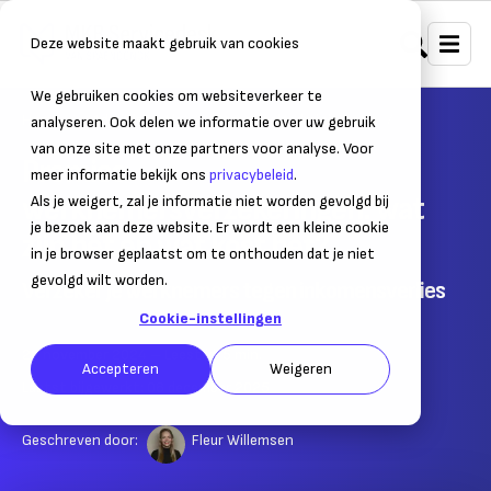
Deze website maakt gebruik van cookies
We gebruiken cookies om websiteverkeer te
Home
Administratie
Personeelsadministratie
analyseren. Ook delen we informatie over uw gebruik
van onze site met onze partners voor analyse. Voor
Premies
meer informatie bekijk ons
privacybeleid
.
werknemersverzekeringen: wat
Als je weigert, zal je informatie niet worden gevolgd bij
je bezoek aan deze website. Er wordt een kleine cookie
zijn het en wat kost het?
in je browser geplaatst om te onthouden dat je niet
gevolgd wilt worden.
Verzeker je werknemers tegen inkomensverlies
Cookie-instellingen
22 november 2024
– Leestijd:
5
min.
Accepteren
Weigeren
Laatst bijgewerkt:
08 december 2025
Geschreven door:
Fleur Willemsen