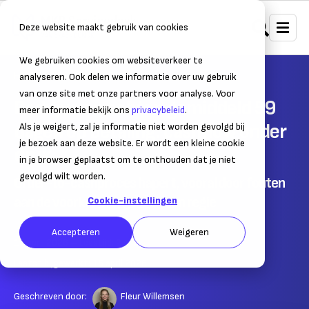
Deze website maakt gebruik van cookies
We gebruiken cookies om websiteverkeer te
Home
Nieuws
Ondernemersnieuws
analyseren. Ook delen we informatie over uw gebruik
van onze site met onze partners voor analyse. Voor
Bedrijven wachten gemiddeld 59
meer informatie bekijk ons
privacybeleid
.
dagen op betaling: cashflow onder
Als je weigert, zal je informatie niet worden gevolgd bij
je bezoek aan deze website. Er wordt een kleine cookie
druk
in je browser geplaatst om te onthouden dat je niet
gevolgd wilt worden.
Order-to-cashproces hapert, vooral door fouten
aan de voorkant en gebrek aan regie
Cookie-instellingen
Accepteren
Weigeren
15 april 2026
– Leestijd:
2
min.
Laatst bijgewerkt:
15 april 2026
Geschreven door:
Fleur Willemsen