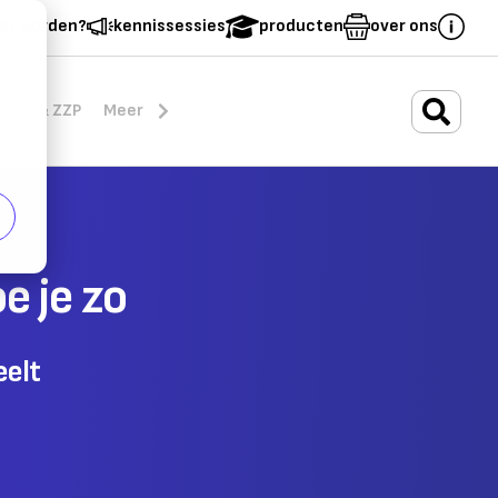
er worden?
kennissessies
producten
over ons
.
rten & ZZP
Meer
e je zo
eelt