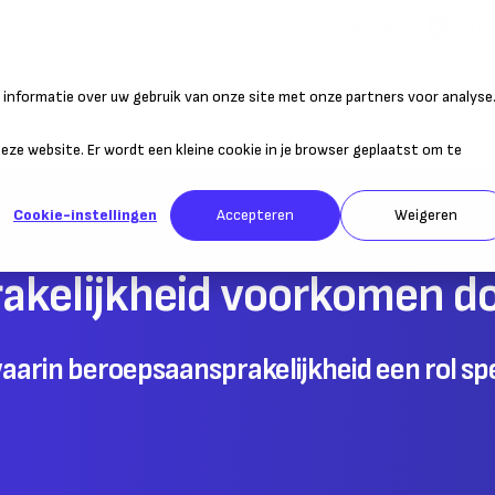
mkb select
partn
informatie over uw gebruik van onze site met onze partners voor analyse
atie
Duurzaam ondernemen
Personeel
Belastingen
Sta
 deze website. Er wordt een kleine cookie in je browser geplaatst om te
Cookie-instellingen
Accepteren
Weigeren
kelijkheid voorkomen do
arin beroepsaansprakelijkheid een rol sp