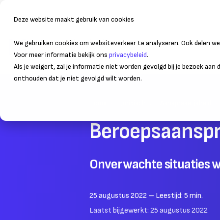
Deze website maakt gebruik van cookies
We gebruiken cookies om websiteverkeer te analyseren. Ook delen we 
Bedrijfsvoering
Administr
Voor meer informatie bekijk ons
privacybeleid
.
Als je weigert, zal je informatie niet worden gevolgd bij je bezoek aan
onthouden dat je niet gevolgd wilt worden.
Home
Juridisch
Aansprakelijkheid
Beroepsaanspra
Onverwachte situaties wa
25 augustus 2022
– Leestijd:
5
min.
Laatst bijgewerkt:
25 augustus 2022