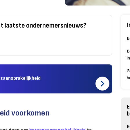
I
het laatste ondernemersnieuws?
B
B
i
G
psaansprakelijkheid
b
E
heid voorkomen
b
E