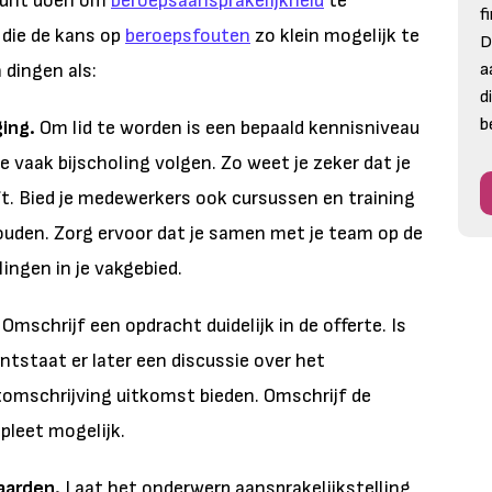
 kunt doen om
beroepsaansprakelijkheid
te
f
die de kans op
beroepsfouten
zo klein mogelijk te
D
dingen als:
a
d
b
ging.
Om lid te worden is een bepaald kennisniveau
je vaak bijscholing volgen. Zo weet je zeker dat je
jft. Bied je medewerkers ook cursussen en training
ouden. Zorg ervoor dat je samen met je team op de
ingen in je vakgebied.
Omschrijf een opdracht duidelijk in de offerte. Is
ntstaat er later een discussie over het
tomschrijving uitkomst bieden. Omschrijf de
pleet mogelijk.
aarden.
Laat het onderwerp aansprakelijkstelling