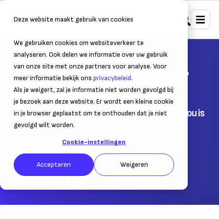
Deze website maakt gebruik van cookies
We gebruiken cookies om websiteverkeer te
Home
Personeel
Verzuim & re-integratie
analyseren. Ook delen we informatie over uw gebruik
van onze site met onze partners voor analyse. Voor
Wat kost een zieke werknemer?
meer informatie bekijk ons
privacybeleid
.
Bereken je verzuimkosten
Als je weigert, zal je informatie niet worden gevolgd bij
je bezoek aan deze website. Er wordt een kleine cookie
Ontdek of een verzuimverzekering iets voor jou is
in je browser geplaatst om te onthouden dat je niet
gevolgd wilt worden.
30 juni 2020
– Leestijd:
7
min.
Cookie-instellingen
Laatst bijgewerkt:
22 april 2026
Accepteren
Weigeren
Geschreven door:
Martin de Coninck