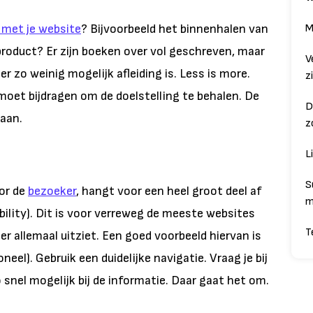
 met je website
? Bijvoorbeeld het binnenhalen van
M
product? Er zijn boeken over vol geschreven, maar
V
 er zo weinig mogelijk afleiding is. Less is more.
z
 moet bijdragen om de doelstelling te behalen. De
D
taan.
z
L
S
or de
bezoeker
, hangt voor een heel groot deel af
m
ability). Dit is voor verreweg de meeste websites
T
er allemaal uitziet. Een goed voorbeeld hiervan is
eel). Gebruik een duidelijke navigatie. Vraag je bij
 snel mogelijk bij de informatie. Daar gaat het om.