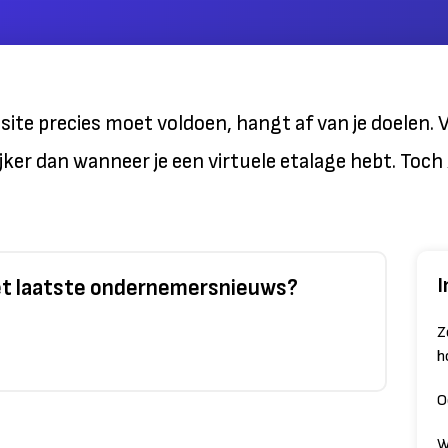
ite precies moet voldoen, hangt af van je doelen.
jker dan wanneer je een virtuele etalage hebt. Toch 
I
het laatste ondernemersnieuws?
Z
h
O
W