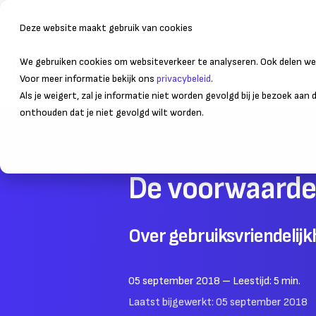
Deze website maakt gebruik van cookies
We gebruiken cookies om websiteverkeer te analyseren. Ook delen we 
Bedrijfsvoering
Administr
Voor meer informatie bekijk ons
privacybeleid
.
Als je weigert, zal je informatie niet worden gevolgd bij je bezoek aan
onthouden dat je niet gevolgd wilt worden.
Home
Strategie, marketing & sales
De voorwaarde
Over gebruiksvriendelijk
05 september 2018
– Leestijd:
5
min.
Laatst bijgewerkt:
05 september 2018