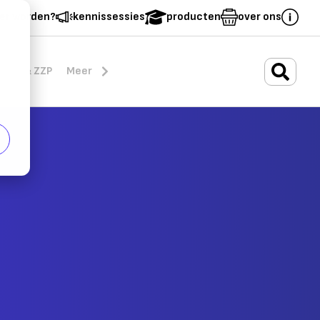
er worden?
kennissessies
producten
over ons
.
rten & ZZP
Meer