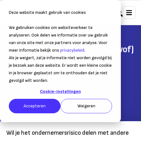
Deze website maakt gebruik van cookies
We gebruiken cookies om websiteverkeer te
Home
Starten & ZZP
Rechtsvormen
analyseren. Ook delen we informatie over uw gebruik
van onze site met onze partners voor analyse. Voor
De vennootschap onder firma (vof)
meer informatie bekijk ons
privacybeleid
.
Als je weigert, zal je informatie niet worden gevolgd bij
Alles wat je moet weten over de vof
je bezoek aan deze website. Er wordt een kleine cookie
in je browser geplaatst om te onthouden dat je niet
10 september 2019
gevolgd wilt worden.
– Leestijd:
7
min.
Laatst bijgewerkt:
14 maart 2025
Cookie-instellingen
Geschreven door:
Job Jansen
Accepteren
Weigeren
Wil je het ondernemersrisico delen met andere