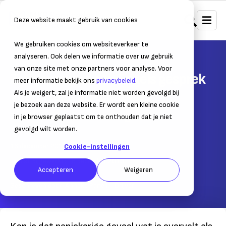
Deze website maakt gebruik van cookies
We gebruiken cookies om websiteverkeer te
Home
Internationaal ondernemen
Internationaal zakendoen
analyseren. Ook delen we informatie over uw gebruik
van onze site met onze partners voor analyse. Voor
Zelfverzekerd een Engels gesprek
meer informatie bekijk ons
privacybeleid
.
voeren aan de telefoon
Als je weigert, zal je informatie niet worden gevolgd bij
je bezoek aan deze website. Er wordt een kleine cookie
Zonder paniek door in het Engels
in je browser geplaatst om te onthouden dat je niet
gevolgd wilt worden.
16 december 2019
– Leestijd:
3
min.
Cookie-instellingen
Laatst bijgewerkt:
16 december 2019
Accepteren
Weigeren
Geschreven door:
Anneke Panella-Drijver