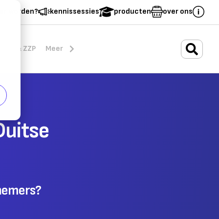
er worden?
kennissessies
producten
over ons
.
rten & ZZP
Meer
Duitse
rnemers?