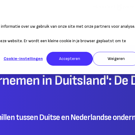
mkb select
partn
informatie over uw gebruik van onze site met onze partners voor analyse
atie
Duurzaam ondernemen
Personeel
Belastingen
Sta
 deze website. Er wordt een kleine cookie in je browser geplaatst om te
Cookie-instellingen
Accepteren
Weigeren
Internationaal zakendoen
nemen in Duitsland': De 
hillen tussen Duitse en Nederlandse onde