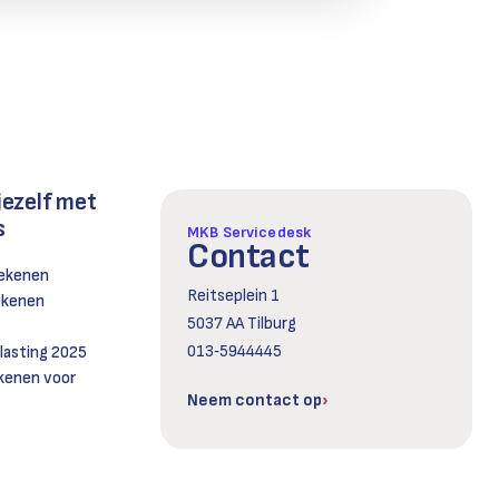
jezelf met
s
MKB Servicedesk
Contact
rekenen
Reitseplein 1
rekenen
5037 AA Tilburg
013‑5944445
asting 2025
kenen voor
Neem contact op