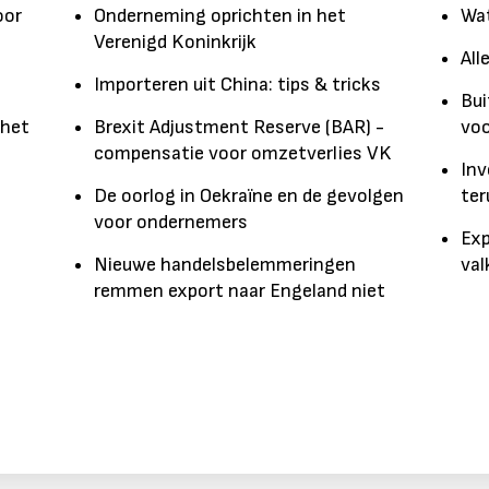
oor
Onderneming oprichten in het
Wat
Verenigd Koninkrijk
All
Importeren uit China: tips & tricks
Bui
 het
Brexit Adjustment Reserve (BAR) -
voo
compensatie voor omzetverlies VK
Inv
De oorlog in Oekraïne en de gevolgen
ter
voor ondernemers
Exp
Nieuwe handelsbelemmeringen
val
remmen export naar Engeland niet