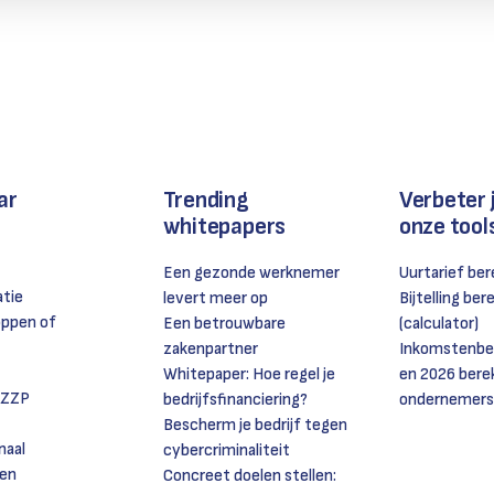
ar
Trending
Verbeter 
whitepapers
onze tool
Een gezonde werknemer
Uurtarief be
atie
levert meer op
Bijtelling be
oppen of
Een betrouwbare
(calculator)
zakenpartner
Inkomstenbel
Whitepaper: Hoe regel je
en 2026 bere
 ZZP
bedrijfsfinanciering?
ondernemers
Bescherm je bedrijf tegen
naal
cybercriminaliteit
en
Concreet doelen stellen: