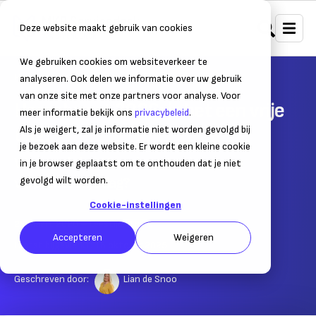
Deze website maakt gebruik van cookies
We gebruiken cookies om websiteverkeer te
Home
Personeel
Verlof
analyseren. Ook delen we informatie over uw gebruik
van onze site met onze partners voor analyse. Voor
Hemelvaart 2026: is het een vrije
meer informatie bekijk ons
privacybeleid
.
dag?
Als je weigert, zal je informatie niet worden gevolgd bij
je bezoek aan deze website. Er wordt een kleine cookie
Wanneer is het Hemelvaart en is het een
in je browser geplaatst om te onthouden dat je niet
verplichte vrije dag?
gevolgd wilt worden.
Cookie-instellingen
25 maart 2020
– Leestijd:
2
min.
Accepteren
Weigeren
Laatst bijgewerkt:
16 oktober 2025
Geschreven door:
Lian de Snoo