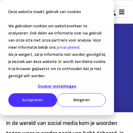
Deze website maakt gebruik van cookies
We gebruiken cookies om websiteverkeer te
Home
Strategie, marketing & sales
Social media
analyseren. Ook delen we informatie over uw gebruik
van onze site met onze partners voor analyse. Voor
Begrippenlijst social media
meer informatie bekijk ons
privacybeleid
.
Als je weigert, zal je informatie niet worden gevolgd bij
Bloggen, layar, flickr, wIkipedia: wat is het?
je bezoek aan deze website. Er wordt een kleine cookie
in je browser geplaatst om te onthouden dat je niet
22 september 2016
gevolgd wilt worden.
– Leestijd:
3
min.
Laatst bijgewerkt:
22 september 2016
Cookie-instellingen
Geschreven door:
Lenneke Arts
Accepteren
Weigeren
In de wereld van social media kom je woorden