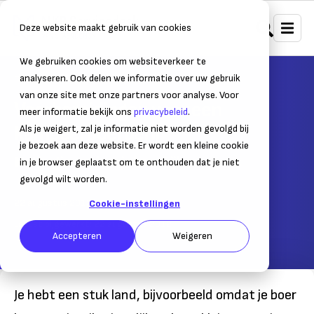
Deze website maakt gebruik van cookies
We gebruiken cookies om websiteverkeer te
Home
Starten & ZZP
Bedrijf starten
analyseren. Ook delen we informatie over uw gebruik
van onze site met onze partners voor analyse. Voor
Voorbereidingen voor een
meer informatie bekijk ons
privacybeleid
.
kampeerboerderij
Als je weigert, zal je informatie niet worden gevolgd bij
je bezoek aan deze website. Er wordt een kleine cookie
Het begin: veel om je heen kijken
in je browser geplaatst om te onthouden dat je niet
gevolgd wilt worden.
22 augustus 2012
– Leestijd:
2
min.
Cookie-instellingen
Laatst bijgewerkt:
22 augustus 2012
Accepteren
Weigeren
Je hebt een stuk land, bijvoorbeeld omdat je boer