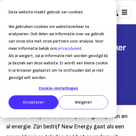
Deze website maakt gebruik van cookies
We gebruiken cookies om websiteverkeer te
Home
Administratie
Debiteuren
analyseren. Ook delen we informatie over uw gebruik
van onze site met onze partners voor analyse. Voor
“Ondernemen is leuker als je zeker
meer informatie bekijk ons
privacybeleid
.
weet dat je je geld krijgt”
Als je weigert, zal je informatie niet worden gevolgd bij
je bezoek aan deze website. Er wordt een kleine cookie
in je browser geplaatst om te onthouden dat je niet
13 juli 2021
– Leestijd:
2
min.
gevolgd wilt worden.
Laatst bijgewerkt:
13 juli 2021
Cookie-instellingen
Accepteren
Weigeren
Thomas Toxopeus is letterlijk en figuurlijk een en
al energie. Zijn bedrijf New Energy gaat als een