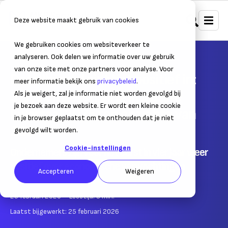
Deze website maakt gebruik van cookies
We gebruiken cookies om websiteverkeer te
Home
Nieuws
Ondernemersnieuws
analyseren. Ook delen we informatie over uw gebruik
van onze site met onze partners voor analyse. Voor
Detailhandel ziet het positief in:
meer informatie bekijk ons
privacybeleid
.
3,5% omzetstijging in laatste
Als je weigert, zal je informatie niet worden gevolgd bij
je bezoek aan deze website. Er wordt een kleine cookie
kwartaal 2025 ten opzichte van
in je browser geplaatst om te onthouden dat je niet
2024
gevolgd wilt worden.
Cookie-instellingen
Ondernemers zijn voor het eerst in vier jaar weer
positief over economische verwachtingen
Accepteren
Weigeren
25 februari 2026
– Leestijd:
3
min.
Laatst bijgewerkt:
25 februari 2026