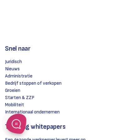
Snel naar
Juridisch
Nieuws
Administratie
Bedrijf stoppen of verkopen
Groeien
Starten & ZZP
Mobiliteit
Internationaal ondernemen
AI
Trending whitepapers
Een gezonde werknemer levert meer op