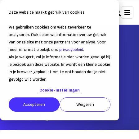
Deze website maakt gebruik van cookies
We gebruiken cookies om websiteverkeer te
Home
Personeel
Arbo & veiligheid
analyseren. Ook delen we informatie over uw gebruik
van onze site met onze partners voor analyse. Voor
Hoe werkt het
meer informatie bekijk ons
privacybeleid
.
Arbeidstijdenbesluit?
Als je weigert, zal je informatie niet worden gevolgd bij
je bezoek aan deze website. Er wordt een kleine cookie
Uitzonderingen op de Arbeidstijdenwet
in je browser geplaatst om te onthouden dat je niet
gevolgd wilt worden.
17 februari 2021
– Leestijd:
4
min.
Cookie-instellingen
Laatst bijgewerkt:
16 maart 2026
Accepteren
Weigeren
Geschreven door:
Lian de Snoo