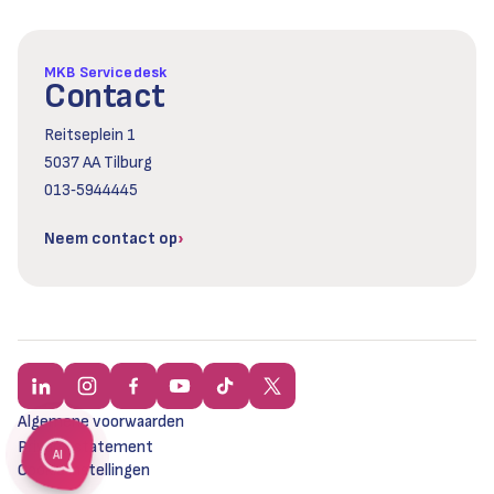
MKB Servicedesk
Contact
Reitseplein 1
5037 AA Tilburg
013‑5944445
Neem contact op
Algemene voorwaarden
Privacy statement
AI
Cookie instellingen