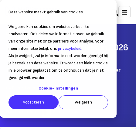
Deze website maakt gebruik van cookies
We gebruiken cookies om websiteverkeer te
Home
Personeel
DGA
analyseren. Ook delen we informatie over uw gebruik
van onze site met onze partners voor analyse. Voor
Wat is het gebruikelijk loon in 2026
meer informatie bekijk ons
privacybeleid
.
voor een dga?
Als je weigert, zal je informatie niet worden gevolgd bij
je bezoek aan deze website. Er wordt een kleine cookie
Regels om je loon te bepalen als aandeelhouder
in je browser geplaatst om te onthouden dat je niet
gevolgd wilt worden.
04 februari 2020
– Leestijd:
3
min.
Cookie-instellingen
Laatst bijgewerkt:
29 juni 2026
Accepteren
Weigeren
Geschreven door:
Raphael Klees