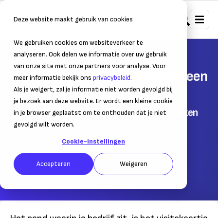
Deze website maakt gebruik van cookies
We gebruiken cookies om websiteverkeer te
Home
Bedrijfsvoering
Facilitair
analyseren. Ook delen we informatie over uw gebruik
van onze site met onze partners voor analyse. Voor
Waar let ik op bij het kiezen van een
meer informatie bekijk ons
privacybeleid
.
schoonmaakdienst?
Als je weigert, zal je informatie niet worden gevolgd bij
je bezoek aan deze website. Er wordt een kleine cookie
Denk bij het uitbesteden van de facilitaire taken
in je browser geplaatst om te onthouden dat je niet
hieraan
gevolgd wilt worden.
Cookie-instellingen
31 januari 2013
– Leestijd:
3
min.
Accepteren
Weigeren
Laatst bijgewerkt:
31 januari 2013