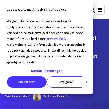
Deze website maakt gebruik van cookies
We gebruiken cookies om websiteverkeer te
Home
Bedrijfsvoering
Productiviteit
analyseren. Ook delen we informatie over uw gebruik
van onze site met onze partners voor analyse. Voor
Zo maak je een geslaagde project
meer informatie bekijk ons
privacybeleid
.
planning
Als je weigert, zal je informatie niet worden gevolgd bij
je bezoek aan deze website. Er wordt een kleine cookie
Gebruik een projectmanagement tool en benut
in je browser geplaatst om te onthouden dat je niet
optimaal de capaciteit van je teamleden
gevolgd wilt worden.
Cookie-instellingen
13 augustus 2024
– Leestijd:
4
min.
Accepteren
Weigeren
Laatst bijgewerkt:
13 augustus 2024
Geschreven door:
Martin de Coninck