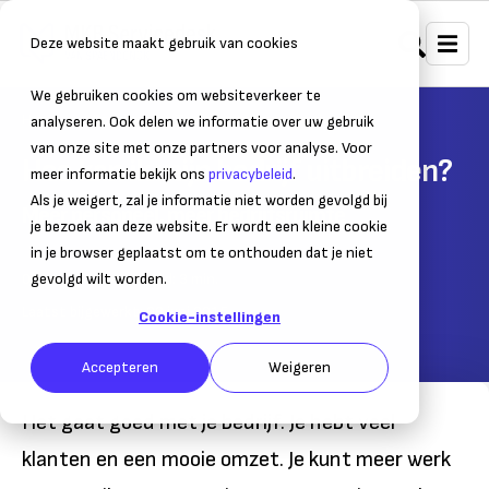
Deze website maakt gebruik van cookies
We gebruiken cookies om websiteverkeer te
Home
Groeien
Toekomstplannen maken
analyseren. Ook delen we informatie over uw gebruik
van onze site met onze partners voor analyse. Voor
Hoe kan ik mijn bedrijf uitbreiden?
meer informatie bekijk ons
privacybeleid
.
Als je weigert, zal je informatie niet worden gevolgd bij
Meer personeel, meer bedrijfsruimte
je bezoek aan deze website. Er wordt een kleine cookie
in je browser geplaatst om te onthouden dat je niet
09 juni 2015
gevolgd wilt worden.
– Leestijd:
3
min.
Laatst bijgewerkt:
09 juni 2015
Cookie-instellingen
Accepteren
Weigeren
Het gaat goed met je bedrijf. Je hebt veel
klanten en een mooie omzet. Je kunt meer werk