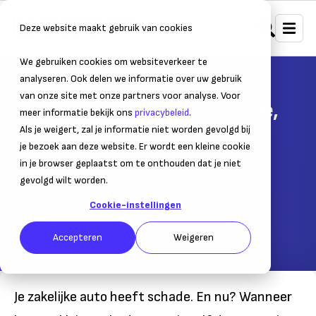
Deze website maakt gebruik van cookies
We gebruiken cookies om websiteverkeer te
Home
Mobiliteit
Zakelijk autorijden
analyseren. Ook delen we informatie over uw gebruik
van onze site met onze partners voor analyse. Voor
Mijn zakelijke auto heeft schade,
meer informatie bekijk ons
privacybeleid
.
wat nu?
Als je weigert, zal je informatie niet worden gevolgd bij
je bezoek aan deze website. Er wordt een kleine cookie
Koester je no-claim
in je browser geplaatst om te onthouden dat je niet
gevolgd wilt worden.
14 februari 2014
– Leestijd:
3
min.
Cookie-instellingen
Laatst bijgewerkt:
14 februari 2014
Accepteren
Weigeren
Je zakelijke auto heeft schade. En nu? Wanneer