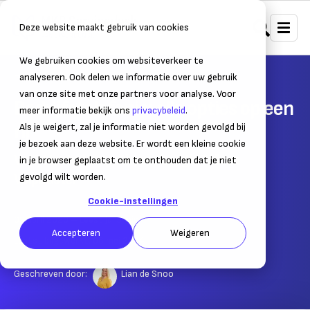
Deze website maakt gebruik van cookies
We gebruiken cookies om websiteverkeer te
Home
Bedrijfsvoering
SaaS & IT
analyseren. Ook delen we informatie over uw gebruik
van onze site met onze partners voor analyse. Voor
Bedrijfstelefonie: alle opties op een
meer informatie bekijk ons
privacybeleid
.
rij
Als je weigert, zal je informatie niet worden gevolgd bij
je bezoek aan deze website. Er wordt een kleine cookie
VoIP, Hosted VoIp, Skype, Google Talk en
in je browser geplaatst om te onthouden dat je niet
VoipBuster
gevolgd wilt worden.
Cookie-instellingen
02 april 2020
– Leestijd:
3
min.
Accepteren
Weigeren
Laatst bijgewerkt:
06 mei 2024
Geschreven door:
Lian de Snoo