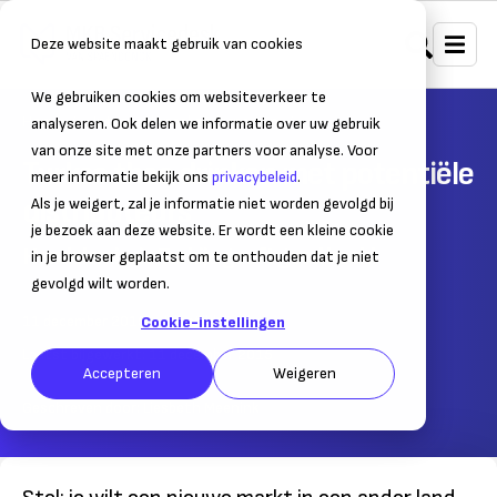
Deze website maakt gebruik van cookies
We gebruiken cookies om websiteverkeer te
Home
Internationaal ondernemen
Internationaal zakendoen
analyseren. Ook delen we informatie over uw gebruik
van onze site met onze partners voor analyse. Voor
Turkse thee drinken met potentiële
meer informatie bekijk ons
privacybeleid
.
distributeurs
Als je weigert, zal je informatie niet worden gevolgd bij
je bezoek aan deze website. Er wordt een kleine cookie
Handelsmissie Turkije geeft goed beeld
in je browser geplaatst om te onthouden dat je niet
gevolgd wilt worden.
11 december 2015
– Leestijd:
3
min.
Cookie-instellingen
Laatst bijgewerkt:
11 december 2015
Accepteren
Weigeren
Geschreven door:
Liesbeth Meenink