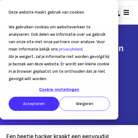
Deze website maakt gebruik van cookies
We gebruiken cookies om websiteverkeer te
Home
Bedrijfsvoering
Cybercrime & fraude
analyseren. Ook delen we informatie over uw gebruik
van onze site met onze partners voor analyse. Voor
Zo maak je sterke wachtwoorden
meer informatie bekijk ons
privacybeleid
.
Als je weigert, zal je informatie niet worden gevolgd bij
Wachtzinnen: niet te kraken, makkelijk te
je bezoek aan deze website. Er wordt een kleine cookie
onthouden
in je browser geplaatst om te onthouden dat je niet
gevolgd wilt worden.
04 februari 2020
– Leestijd:
5
min.
Cookie-instellingen
Laatst bijgewerkt:
10 september 2021
Accepteren
Weigeren
In samenwerking met:
Vodafone
Een beetje hacker kraakt een eenvoudig