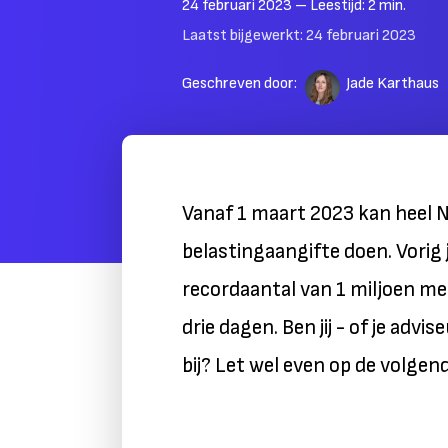
24 februari 2023
– Leestijd:
2
min.
Laatst bijgewerkt:
24 februari 2023
Geschreven door:
Jade Karthaus
Vanaf 1 maart 2023 kan heel 
belastingaangifte doen. Vorig 
recordaantal van 1 miljoen men
drie dagen. Ben jij - of je advis
bij? Let wel even op de volgen