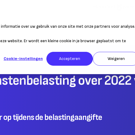
mkb select
partn
informatie over uw gebruik van onze site met onze partners voor analyse
atie
Duurzaam ondernemen
Personeel
Belastingen
Sta
 deze website. Er wordt een kleine cookie in je browser geplaatst om te
Cookie-instellingen
Accepteren
Weigeren
stenbelasting over 2022
r op tijdens de belastingaangifte