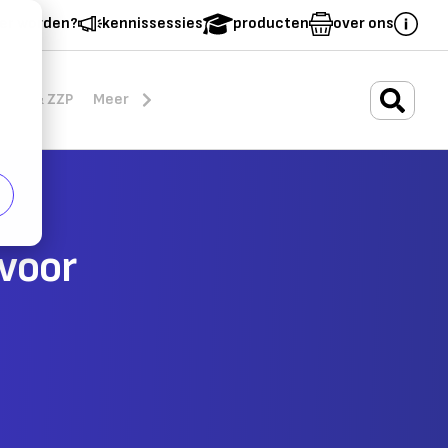
er worden?
kennissessies
producten
over ons
.
rten & ZZP
Meer
 voor