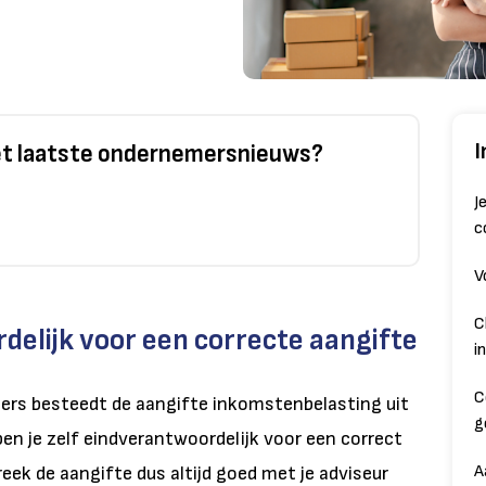
I
het laatste ondernemersnieuws?
J
c
V
C
rdelijk voor een correcte aangifte
i
C
ers besteedt de aangifte inkomstenbelasting uit
g
ben je zelf eindverantwoordelijk voor een correct
A
eek de aangifte dus altijd goed met je adviseur