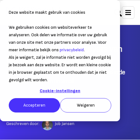
Deze website maakt gebruik van cookies
We gebruiken cookies om websiteverkeer te
Home
Nieuws
Ondernemersnieuws
analyseren. Ook delen we informatie over uw gebruik
van onze site met onze partners voor analyse. Voor
Dit zijn de beste werkgevers van
meer informatie bekijk ons
privacybeleid
.
het Nederlandse mkb in 2025
Als je weigert, zal je informatie niet worden gevolgd bij
je bezoek aan deze website. Er wordt een kleine cookie
De top 10 Best Workplaces van Nederland in de
in je browser geplaatst om te onthouden dat je niet
categorie medium en small
gevolgd wilt worden.
Cookie-instellingen
12 juni 2023
– Leestijd:
1
min.
Accepteren
Weigeren
Laatst bijgewerkt:
10 maart 2026
Geschreven door:
Job Jansen