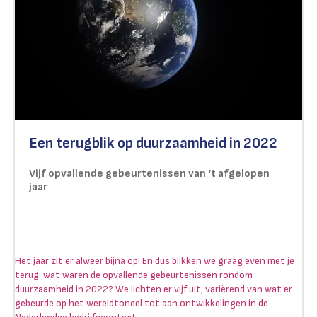
Een terugblik op duurzaamheid in 2022
Vijf opvallende gebeurtenissen van ‘t afgelopen
jaar
Het jaar zit er alweer bijna op! En dus blikken we graag even met je
terug: wat waren de opvallende gebeurtenissen rondom
duurzaamheid in 2022? We lichten er vijf uit, variërend van wat er
gebeurde op het wereldtoneel tot aan ontwikkelingen in de